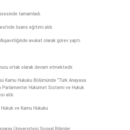
Lisesinde tamamladı.
si’nde lisans eğitimi aldı.
üşavirliğinde avukat olarak görev yaptı.
urucu ortak olarak devam etmektedir.
itüsü Kamu Hukuku Bölümünde “Türk Anayasa
nin Parlamenter Hükümet Sistemi ve Hukuk
i aldı.
sı Hukuk ve Kamu Hukuku
asaray Üniversitesi Sosyal Bilimler