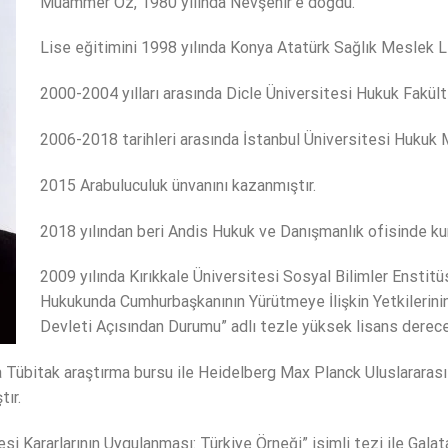
Muammer Öz, 1980 yılında Nevşehir’e doğdu.
Lise eğitimini 1998 yılında Konya Atatürk Sağlık Meslek 
2000-2004 yılları arasında Dicle Üniversitesi Hukuk Fakülte
2006-2018 tarihleri arasında İstanbul Üniversitesi Hukuk M
2015 Arabuluculuk ünvanını kazanmıştır.
2018 yılından beri Andis Hukuk ve Danışmanlık ofisinde k
2009 yılında Kırıkkale Üniversitesi Sosyal Bilimler Enst
Hukukunda Cumhurbaşkanının Yürütmeye İlişkin Yetkileri
Devleti Açısından Durumu” adlı tezle yüksek lisans dereces
a Tübitak araştırma bursu ile Heidelberg Max Planck Uluslarara
ır.
i Kararlarının Uygulanması: Türkiye Örneği” isimli tezi ile Galat